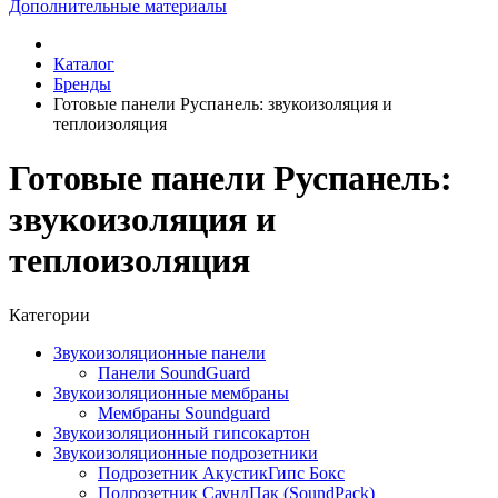
Дополнительные материалы
Каталог
Бренды
Готовые панели Руспанель: звукоизоляция и
теплоизоляция
Готовые панели Руспанель:
звукоизоляция и
теплоизоляция
Категории
Звукоизоляционные панели
Панели SoundGuard
Звукоизоляционные мембраны
Мембраны Soundguard
Звукоизоляционный гипсокартон
Звукоизоляционные подрозетники
Подрозетник АкустикГипс Бокс
Подрозетник СаундПак (SoundPack)