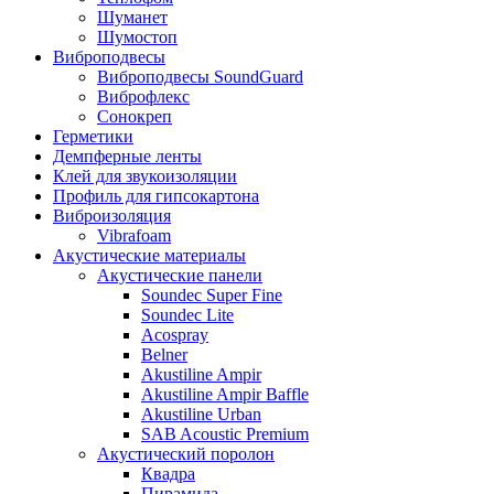
Шуманет
Шумостоп
Виброподвесы
Виброподвесы SoundGuard
Виброфлекс
Сонокреп
Герметики
Демпферные ленты
Клей для звукоизоляции
Профиль для гипсокартона
Виброизоляция
Vibrafoam
Акустические материалы
Акустические панели
Soundec Super Fine
Soundec Lite
Acospray
Belner
Akustiline Ampir
Akustiline Ampir Baffle
Akustiline Urban
SAB Acoustic Premium
Акустический поролон
Квадра
Пирамида