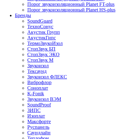
Порог звукоизоляционный Planet FT-plus
Порог звукоизоляционный Planet HS-plus
Бренды
SoundGuard
ТехноСонус
Акустик Групп
АкустикГипс
ТермоЗвукоИзол
СтопЗвук БП
СтопЗвук ЭКО
СтопЗвук М
Звукоизол
Тексаунд
Звукоизол ФЛЕКС
Виброфлор
Соноплат
K-Fonik
Звукоизол ВЭМ
SoundProof
ЗИПС
Изоплат
Максфорте
Руспанель
Саундлайн
Теплофом