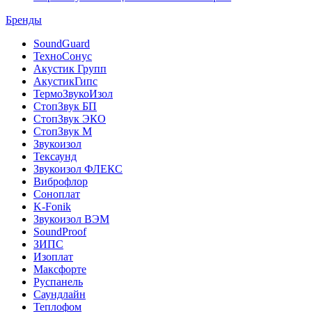
Бренды
SoundGuard
ТехноСонус
Акустик Групп
АкустикГипс
ТермоЗвукоИзол
СтопЗвук БП
СтопЗвук ЭКО
СтопЗвук М
Звукоизол
Тексаунд
Звукоизол ФЛЕКС
Виброфлор
Соноплат
K-Fonik
Звукоизол ВЭМ
SoundProof
ЗИПС
Изоплат
Максфорте
Руспанель
Саундлайн
Теплофом