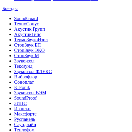
Бренды
SoundGuard
ТехноСонус
Акустик Групп
АкустикГипс
ТермоЗвукоИзол
СтопЗвук БП
СтопЗвук ЭКО
СтопЗвук М
Звукоизол
Тексаунд
Звукоизол ФЛЕКС
Виброфлор
Соноплат
K-Fonik
Звукоизол ВЭМ
SoundProof
ЗИПС
Изоплат
Максфорте
Руспанель
Саундлайн
Теплофом