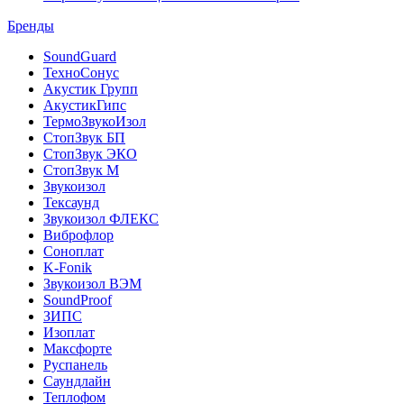
Бренды
SoundGuard
ТехноСонус
Акустик Групп
АкустикГипс
ТермоЗвукоИзол
СтопЗвук БП
СтопЗвук ЭКО
СтопЗвук М
Звукоизол
Тексаунд
Звукоизол ФЛЕКС
Виброфлор
Соноплат
K-Fonik
Звукоизол ВЭМ
SoundProof
ЗИПС
Изоплат
Максфорте
Руспанель
Саундлайн
Теплофом