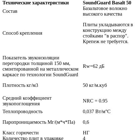
Технические характеристики
SoundGuard Basalt 50
Базальтовое волокно
Состав
высокого качества
Плиты укладываются в
конструкцию между
Способ крепления
стойками "в распор".
Крепеж не требуется.
Показатель звукоизоляции
перегородки толщиной 150 мм,
Rw=62 дБ
смонтированной на металлическом
каркасе по технологии SoundGuard
Плотность кг/м3
50 кг/м.куб
Средний коэффициент
NRC = 0.95
звукопоглощения
Теплопроводность
0,037 Вт/м°С
Паропроницаемость Мг/(м*ч*Па)
0,6
Класс горючести
НГ
Количество плит в упаковке
4