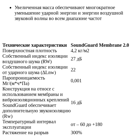
Увеличенная масса обеспечивают многократное
уменьшение ударной энергии и энергии воздушной
звуковой волны во всем диапазоне частот
Технические характеристики
SoundGuard Membranе 2.0
Поверхностная плотность
4,2 кг/м2
Собственный индекс изоляции
27 дБ
воздушного шума (RW)
Собственный индекс изоляции
22
от ударного шума (ΔLnw)
Паропроницаемость
0,001
Мг/(м*ч*Па)
Конструкция на относе с
использованием мембраны и
виброизоляционных креплений
16 дБ
SoundGuard обеспечивает
дополнительную звукоизоляцию
(Rw)
Температурный интервал
от – 60 до +180
эксплуатации
Растяжение на разрыв
300%