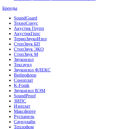
Бренды
SoundGuard
ТехноСонус
Акустик Групп
АкустикГипс
ТермоЗвукоИзол
СтопЗвук БП
СтопЗвук ЭКО
СтопЗвук М
Звукоизол
Тексаунд
Звукоизол ФЛЕКС
Виброфлор
Соноплат
K-Fonik
Звукоизол ВЭМ
SoundProof
ЗИПС
Изоплат
Максфорте
Руспанель
Саундлайн
Теплофом