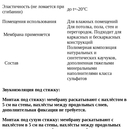
Эластичность (не ломается при
до t=-20°C
сгибании)
Помещения использования
Для влажных помещений
Для потолка, пола, стен и
перегородок. Подходит для
Мембрана применяется
каркасных и бескаркасных
конструкций
Полимерная композиция
натуральных и
синтетических каучуков,
Состав
дополненная тяжелыми
минеральными
наполнителями класса
сульфатов
Звукоизоляция под стяжку:
Монтаж под стяжку: мембрану раскатывают с нахлёстом в
5 см на стены, нахлёсты между продольных слоев,
дополнительная фиксация не требуется.
Монтаж под сухую стяжку: мембрану раскатывают с
нахлёстом в 5 см на стены, нахлёсты между продольных