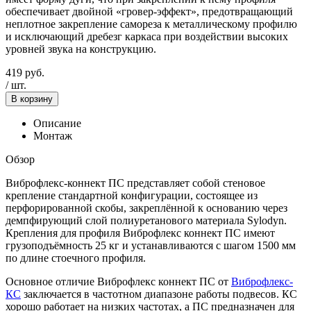
обеспечивает двойной «гровер-эффект», предотвращающий
неплотное закрепление самореза к металлическому профилю
и исключающий дребезг каркаса при воздействии высоких
уровней звука на конструкцию.
419
руб.
/
шт.
В корзину
Описание
Монтаж
Обзор
Виброфлекс-коннект ПС представляет собой стеновое
крепление стандартной конфигурации, состоящее из
перфорированной скобы, закреплённой к основанию через
демпфирующий слой полиуретанового материала Sylodyn.
Крепления для профиля Виброфлекс коннект ПС имеют
грузоподъёмность 25 кг и устанавливаются с шагом 1500 мм
по длине стоечного профиля.
Основное отличие Виброфлекс коннект ПС от
Виброфлекс-
КС
заключается в частотном диапазоне работы подвесов. КС
хорошо работает на низких частотах, а ПС предназначен для