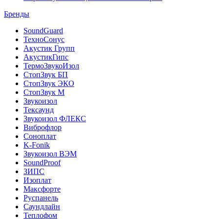
Бренды
SoundGuard
ТехноСонус
Акустик Групп
АкустикГипс
ТермоЗвукоИзол
СтопЗвук БП
СтопЗвук ЭКО
СтопЗвук М
Звукоизол
Тексаунд
Звукоизол ФЛЕКС
Виброфлор
Соноплат
K-Fonik
Звукоизол ВЭМ
SoundProof
ЗИПС
Изоплат
Максфорте
Руспанель
Саундлайн
Теплофом