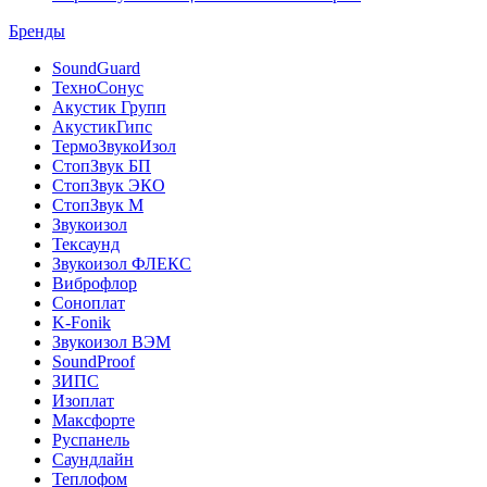
Бренды
SoundGuard
ТехноСонус
Акустик Групп
АкустикГипс
ТермоЗвукоИзол
СтопЗвук БП
СтопЗвук ЭКО
СтопЗвук М
Звукоизол
Тексаунд
Звукоизол ФЛЕКС
Виброфлор
Соноплат
K-Fonik
Звукоизол ВЭМ
SoundProof
ЗИПС
Изоплат
Максфорте
Руспанель
Саундлайн
Теплофом