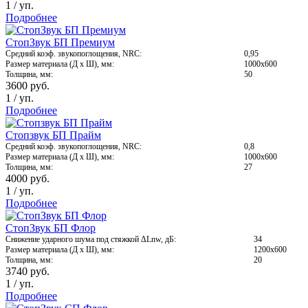
1
/
уп.
Подробнее
СтопЗвук БП Премиум
Средний коэф. звукопоглощения, NRC:
0,95
Размер материала (Д х Ш), мм:
1000х600
Толщина, мм:
50
3600
руб.
1
/
уп.
Подробнее
Стопзвук БП Прайм
Средний коэф. звукопоглощения, NRC:
0,8
Размер материала (Д х Ш), мм:
1000х600
Толщина, мм:
27
4000
руб.
1
/
уп.
Подробнее
СтопЗвук БП Флор
Снижение ударного шума под стяжкой ΔLnw, дБ:
34
Размер материала (Д х Ш), мм:
1200х600
Толщина, мм:
20
3740
руб.
1
/
уп.
Подробнее