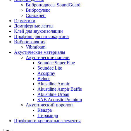
Виброподвесы SoundGuard
Виброфлекс
Сонокреп
Герметики
Демпферные ленты
Клей для звукоизоляции
Профиль для гипсокартона
Виброизоляция
Vibrafoam
Акустические материалы
Акустические панели
Soundec Super Fine
Soundec Lite
Acospray
Belner
Akustiline Ampir
Akustiline Ampir Baffle
Akustiline Urban
SAB Acoustic Premium
Акустический поролон
Квадра
Пирамида
Профили и крепежные элементы
Цена