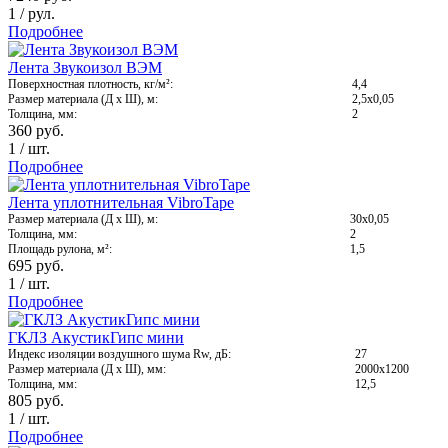
1
/
рул.
Подробнее
Лента Звукоизол ВЭМ
Поверхностная плотность, кг/м²:
4,4
Размер материала (Д х Ш), м:
2,5х0,05
Толщина, мм:
2
360
руб.
1
/
шт.
Подробнее
Лента уплотнительная VibroTape
Размер материала (Д х Ш), м:
30х0,05
Толщина, мм:
2
Площадь рулона, м²:
1,5
695
руб.
1
/
шт.
Подробнее
ГКЛЗ АкустикГипс мини
Индекс изоляции воздушного шума Rw, дБ:
27
Размер материала (Д х Ш), мм:
2000x1200
Толщина, мм:
12,5
805
руб.
1
/
шт.
Подробнее