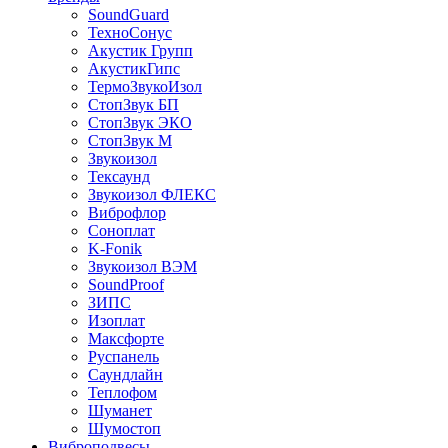
SoundGuard
ТехноСонус
Акустик Групп
АкустикГипс
ТермоЗвукоИзол
СтопЗвук БП
СтопЗвук ЭКО
СтопЗвук М
Звукоизол
Тексаунд
Звукоизол ФЛЕКС
Виброфлор
Соноплат
K-Fonik
Звукоизол ВЭМ
SoundProof
ЗИПС
Изоплат
Максфорте
Руспанель
Саундлайн
Теплофом
Шуманет
Шумостоп
Виброподвесы