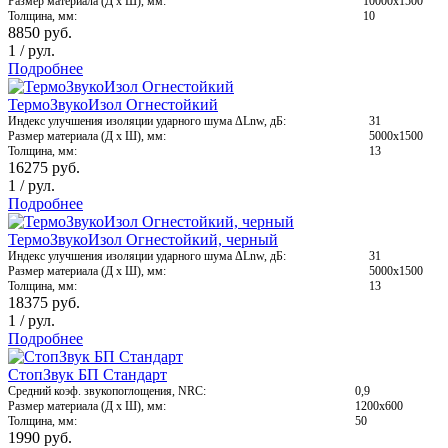
Размер материала (Д х Ш), мм:
10000х1500
Толщина, мм:
10
8850
руб.
1
/
рул.
Подробнее
ТермоЗвукоИзол Огнестойкий
Индекс улучшения изоляции ударного шума ΔLnw, дБ:
31
Размер материала (Д х Ш), мм:
5000х1500
Толщина, мм:
13
16275
руб.
1
/
рул.
Подробнее
ТермоЗвукоИзол Огнестойкий, черный
Индекс улучшения изоляции ударного шума ΔLnw, дБ:
31
Размер материала (Д х Ш), мм:
5000х1500
Толщина, мм:
13
18375
руб.
1
/
рул.
Подробнее
СтопЗвук БП Стандарт
Средний коэф. звукопоглощения, NRC:
0,9
Размер материала (Д х Ш), мм:
1200х600
Толщина, мм:
50
1990
руб.