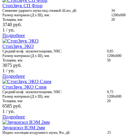
СтопЗвук СП Флор
Снижение ударного шума под стяжкой ΔLnw, дБ:
34
Размер материала (Д х Ш), мм:
1200х600
Толщина, мм:
20
3740
руб.
1
/
уп.
Подробнее
СтопЗвук ЭКО
Средний коэф. звукопоглощения, NRC:
0,85
Размер материала (Д х Ш), мм:
1200х600
Толщина, мм:
50
3075
руб.
1
/
уп.
Подробнее
СтопЗвук ЭКО Слим
Средний коэф. звукопоглощения, NRC:
0,75
Размер материала (Д х Ш), мм:
1200х600
Толщина, мм:
20
6585
руб.
1
/
уп.
Подробнее
Звукоизол ВЭМ 2мм
Индекс изоляции воздушного шума, Rw, дБ:
25