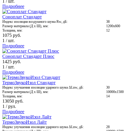
1
/
шт.
Подробнее
Соноплат Стандарт
Индекс изоляции воздушного шума Rw, дБ:
38
Размер материала (Д х Ш), мм:
1200х600
Толщина, мм:
12
1075
руб.
1
/
шт.
Подробнее
Соноплат Стандарт Плюс
1425
руб.
1
/
шт.
Подробнее
ТермоЗвукоИзол Стандарт
Индекс улучшения изоляции ударного шума ΔLnw, дБ:
30
Размер материала (Д х Ш), мм:
10000х1500
Толщина, мм:
14
13050
руб.
1
/
рул.
Подробнее
ТермоЗвукоИзол Лайт
Индекс улучшения изоляции ударного шума ΔLnw, дБ:
28