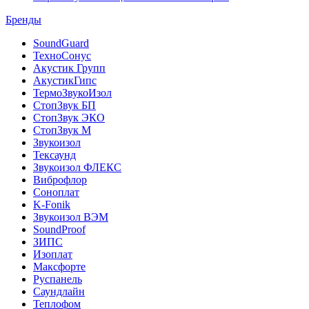
Бренды
SoundGuard
ТехноСонус
Акустик Групп
АкустикГипс
ТермоЗвукоИзол
СтопЗвук БП
СтопЗвук ЭКО
СтопЗвук М
Звукоизол
Тексаунд
Звукоизол ФЛЕКС
Виброфлор
Соноплат
K-Fonik
Звукоизол ВЭМ
SoundProof
ЗИПС
Изоплат
Максфорте
Руспанель
Саундлайн
Теплофом