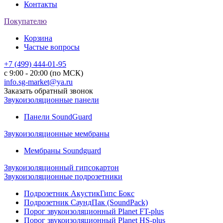
Контакты
Покупателю
Корзина
Частые вопросы
+7 (499) 444-01-95
с 9:00 - 20:00 (по МСК)
info.sg-market@ya.ru
Заказать обратный звонок
Звукоизоляционные панели
Панели SoundGuard
Звукоизоляционные мембраны
Мембраны Soundguard
Звукоизоляционный гипсокартон
Звукоизоляционные подрозетники
Подрозетник АкустикГипс Бокс
Подрозетник СаундПак (SoundPack)
Порог звукоизоляционный Planet FT-plus
Порог звукоизоляционный Planet HS-plus