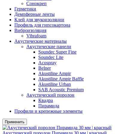
Сонокреп
Герметики
Демпферные ленты
Клей для звукоизоляции
Профиль для гипсокартона
Виброизоляция
Vibrafoam
Акустические материалы
Акустические панели
Soundec Super Fine
Soundec Lite
Acospray
Belner
Akustiline Ampir
Akustiline Ampir Baffle
Akustiline Urban
SAB Acoustic Premium
Акустический поролон
Квадра
Пирамида
Профили и крепежные элементы
Применить
Акустический поролон Пирамида 30 мм | красный