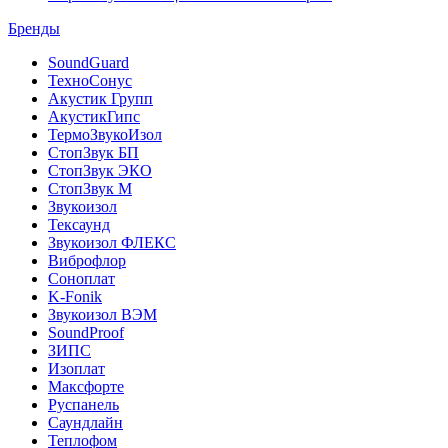
Бренды
SoundGuard
ТехноСонус
Акустик Групп
АкустикГипс
ТермоЗвукоИзол
СтопЗвук БП
СтопЗвук ЭКО
СтопЗвук М
Звукоизол
Тексаунд
Звукоизол ФЛЕКС
Виброфлор
Соноплат
K-Fonik
Звукоизол ВЭМ
SoundProof
ЗИПС
Изоплат
Максфорте
Руспанель
Саундлайн
Теплофом