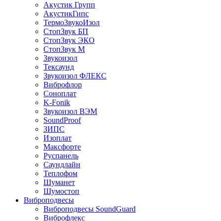
Акустик Групп
АкустикГипс
ТермоЗвукоИзол
СтопЗвук БП
СтопЗвук ЭКО
СтопЗвук М
Звукоизол
Тексаунд
Звукоизол ФЛЕКС
Виброфлор
Соноплат
K-Fonik
Звукоизол ВЭМ
SoundProof
ЗИПС
Изоплат
Максфорте
Руспанель
Саундлайн
Теплофом
Шуманет
Шумостоп
Виброподвесы
Виброподвесы SoundGuard
Виброфлекс