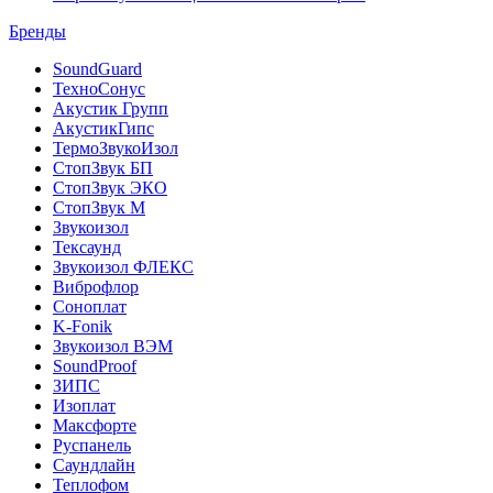
Бренды
SoundGuard
ТехноСонус
Акустик Групп
АкустикГипс
ТермоЗвукоИзол
СтопЗвук БП
СтопЗвук ЭКО
СтопЗвук М
Звукоизол
Тексаунд
Звукоизол ФЛЕКС
Виброфлор
Соноплат
K-Fonik
Звукоизол ВЭМ
SoundProof
ЗИПС
Изоплат
Максфорте
Руспанель
Саундлайн
Теплофом