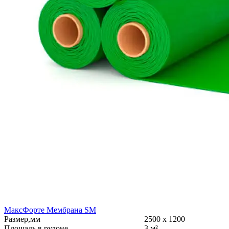
МаксФорте Мембрана SM
Размер,мм
2500 х 1200
Площадь в рулоне
3 м²