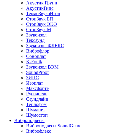
Акустик Групп
АкустикГипс
ТермоЗвукоИзол
СтопЗвук БП
СтопЗвук ЭКО
СтопЗвук М
Звукоизол
Тексаунд
Звукоизол ФЛЕКС
Виброфлор
Соноплат
K-Fonik
Звукоизол ВЭМ
SoundProof
ЗИПС
Изоплат
Максфорте
Руспанель
Саундлайн
Теплофом
Шуманет
Шумостоп
Виброподвесы
Виброподвесы SoundGuard
Виброфлекс