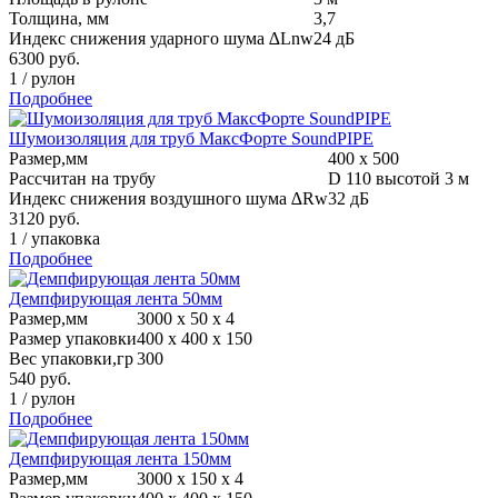
Толщина, мм
3,7
Индекс снижения ударного шума ∆Lnw
24 дБ
6300
руб.
1
/
рулон
Подробнее
Шумоизоляция для труб МаксФорте SoundPIPE
Размер,мм
400 х 500
Рассчитан на трубу
D 110 высотой 3 м
Индекс снижения воздушного шума ∆Rw
32 дБ
3120
руб.
1
/
упаковка
Подробнее
Демпфирующая лента 50мм
Размер,мм
3000 х 50 х 4
Размер упаковки
400 х 400 х 150
Вес упаковки,гр
300
540
руб.
1
/
рулон
Подробнее
Демпфирующая лента 150мм
Размер,мм
3000 х 150 х 4