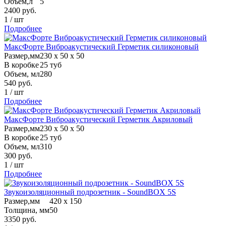
Объем,л
5
2400
руб.
1
/
шт
Подробнее
МаксФорте Виброакустический Герметик силиконовый
Размер,мм
230 х 50 х 50
В коробке
25 туб
Объем, мл
280
540
руб.
1
/
шт
Подробнее
МаксФорте Виброакустический Герметик Акриловый
Размер,мм
230 х 50 х 50
В коробке
25 туб
Объем, мл
310
300
руб.
1
/
шт
Подробнее
Звукоизоляционный подрозетник - SoundBOX 5S
Размер,мм
420 х 150
Толщина, мм
50
3350
руб.