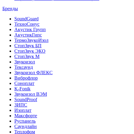
Бренды
SoundGuard
ТехноСонус
Акустик Групп
АкустикГипс
ТермоЗвукоИзол
СтопЗвук БП
СтопЗвук ЭКО
СтопЗвук М
Звукоизол
Тексаунд
Звукоизол ФЛЕКС
Виброфлор
Соноплат
K-Fonik
Звукоизол ВЭМ
SoundProof
ЗИПС
Изоплат
Максфорте
Руспанель
Саундлайн
Теплофом