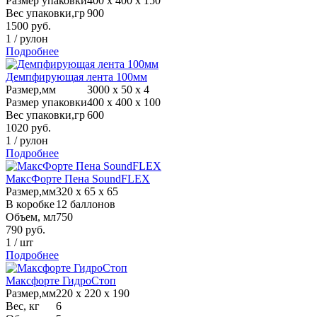
Размер упаковки
400 х 400 х 150
Вес упаковки,гр
900
1500
руб.
1
/
рулон
Подробнее
Демпфирующая лента 100мм
Размер,мм
3000 х 50 х 4
Размер упаковки
400 х 400 х 100
Вес упаковки,гр
600
1020
руб.
1
/
рулон
Подробнее
МаксФорте Пена SoundFLEX
Размер,мм
320 х 65 х 65
В коробке
12 баллонов
Объем, мл
750
790
руб.
1
/
шт
Подробнее
Максфорте ГидроСтоп
Размер,мм
220 х 220 х 190
Вес, кг
6