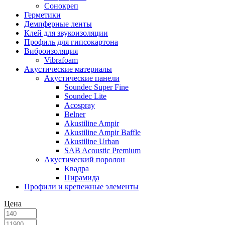
Сонокреп
Герметики
Демпферные ленты
Клей для звукоизоляции
Профиль для гипсокартона
Виброизоляция
Vibrafoam
Акустические материалы
Акустические панели
Soundec Super Fine
Soundec Lite
Acospray
Belner
Akustiline Ampir
Akustiline Ampir Baffle
Akustiline Urban
SAB Acoustic Premium
Акустический поролон
Квадра
Пирамида
Профили и крепежные элементы
Цена