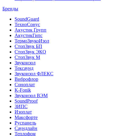
Бренды
SoundGuard
ТехноСонус
Акустик Групп
АкустикГипс
ТермоЗвукоИзол
СтопЗвук БП
СтопЗвук ЭКО
СтопЗвук М
Звукоизол
Тексаунд
Звукоизол ФЛЕКС
Виброфлор
Соноплат
K-Fonik
Звукоизол ВЭМ
SoundProof
ЗИПС
Изоплат
Максфорте
Руспанель
Саундлайн
Теплофом