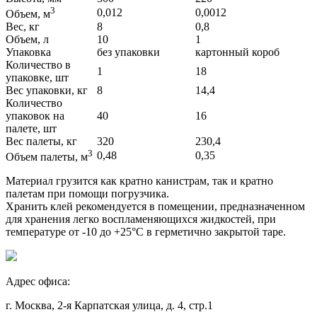
3
0,012
0,0012
Объем, м
Вес, кг
8
0,8
Объем, л
10
1
Упаковка
без упаковки
картонный короб
Количество в
1
18
упаковке, шт
Вес упаковки, кг
8
14,4
Количество
упаковок на
40
16
палете, шт
Вес палеты, кг
320
230,4
3
0,48
0,35
Объем палеты, м
Материал грузится как кратно канистрам, так и кратно
палетам при помощи погрузчика.
Хранить клей рекомендуется в помещении, предназначенном
для хранения легко воспламеняющихся жидкостей, при
температуре от -10 до +25°С в герметично закрытой таре.
Адрес офиса:
г. Москва, 2-я Карпатская улица, д. 4, стр.1