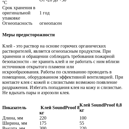
°С
Срок хранения в
оригинальной
1 год
упаковке
Огнеопасность
огнеопасен
Меры предосторожности
Клей - это раствор на основе горючих органических
растворителей, является огнеопасным продуктом. При
хранении и обращении соблюдать требования пожарной
безопасности - не хранить клей и не работать с ним вблизи
источников открытого пламени или
искрообразования. Работы по склеиванию проводить в
помещении, оборудованном эффективной вентиляцией. При
контакте клея с кожей и слизистыми возможно появление
раздражения. Избегать попадания клея на кожу и слизистые.
Не вдыхать пары и аэрозоли клея.
Клей SoundProof 0,8
Показатель
Клей SoundProof 8
кг
кг
Длина, мм
220
100
Ширина, мм
175
55
Высота, мм
300
220