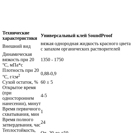
Технические
Универсальный клей SoundProof
характеристики
вязкая однородная жидкость красного цвета
Внешний вид
с запахом органических растворителей
Динамическая
вязкость при 20
1350 - 1750
°С, мПа*с
Плотность при 20
0,88-0,9
2
°С, г/см
Сухой остаток, %
60 ± 5
Открытое время
(при
4-5
одностороннем
нанесении), минут
Время первичного
1
схватывания, мин
Время полного
24
затвердевания, час
Теплостойкость,
От -20 до +50