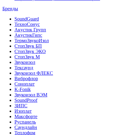
Бренды
SoundGuard
ТехноСонус
Акустик Групп
АкустикГипс
ТермоЗвукоИзол
СтопЗвук БП
СтопЗвук ЭКО
СтопЗвук М
Звукоизол
Тексаунд
Звукоизол ФЛЕКС
Виброфлор
Соноплат
K-Fonik
Звукоизол ВЭМ
SoundProof
ЗИПС
Изоплат
Максфорте
Руспанель
Саундлайн
Теплофом