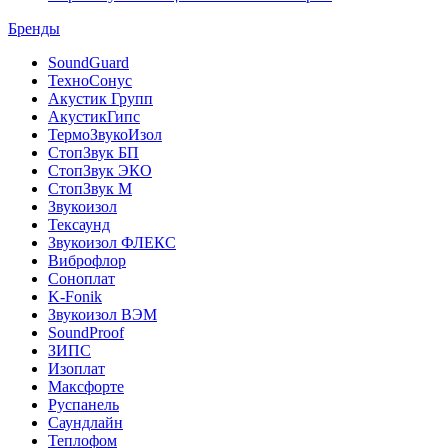
Бренды
SoundGuard
ТехноСонус
Акустик Групп
АкустикГипс
ТермоЗвукоИзол
СтопЗвук БП
СтопЗвук ЭКО
СтопЗвук М
Звукоизол
Тексаунд
Звукоизол ФЛЕКС
Виброфлор
Соноплат
K-Fonik
Звукоизол ВЭМ
SoundProof
ЗИПС
Изоплат
Максфорте
Руспанель
Саундлайн
Теплофом