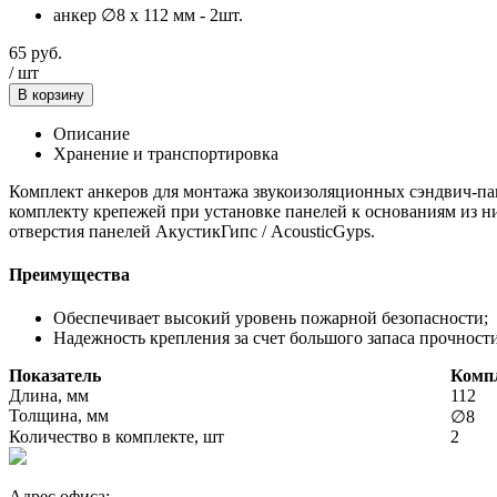
анкер ∅8 х 112 мм - 2шт.
65
руб.
/
шт
В корзину
Описание
Хранение и транспортировка
Комплект анкеров для монтажа звукоизоляционных сэндвич-пан
комплекту крепежей при установке панелей к основаниям из н
отверстия панелей АкустикГипс / AcousticGyps.
Преимущества
Обеспечивает высокий уровень пожарной безопасности;
Надежность крепления за счет большого запаса прочности
Показатель
Комп
Длина, мм
112
Толщина, мм
∅8
Количество в комплекте, шт
2
Адрес офиса: