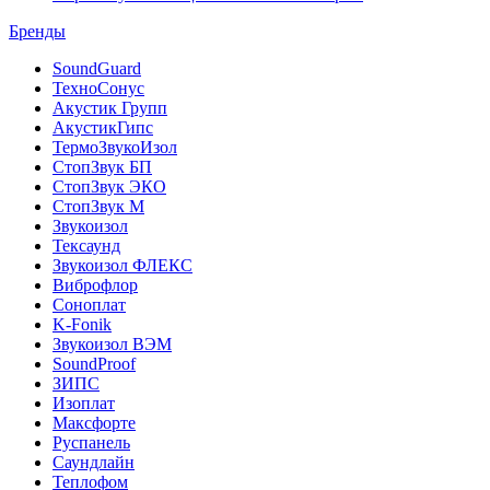
Бренды
SoundGuard
ТехноСонус
Акустик Групп
АкустикГипс
ТермоЗвукоИзол
СтопЗвук БП
СтопЗвук ЭКО
СтопЗвук М
Звукоизол
Тексаунд
Звукоизол ФЛЕКС
Виброфлор
Соноплат
K-Fonik
Звукоизол ВЭМ
SoundProof
ЗИПС
Изоплат
Максфорте
Руспанель
Саундлайн
Теплофом