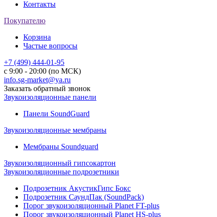
Контакты
Покупателю
Корзина
Частые вопросы
+7 (499) 444-01-95
с 9:00 - 20:00 (по МСК)
info.sg-market@ya.ru
Заказать обратный звонок
Звукоизоляционные панели
Панели SoundGuard
Звукоизоляционные мембраны
Мембраны Soundguard
Звукоизоляционный гипсокартон
Звукоизоляционные подрозетники
Подрозетник АкустикГипс Бокс
Подрозетник СаундПак (SoundPack)
Порог звукоизоляционный Planet FT-plus
Порог звукоизоляционный Planet HS-plus