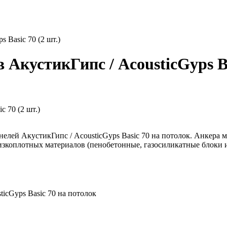
 Basic 70 (2 шт.)
АкустикГипс / AcousticGyps Bas
 70 (2 шт.)
елей АкустикГипс / AcousticGyps Basic 70 на потолок. Анкера 
изкоплотных материалов (пенобетонные, газосиликатные блоки и
icGyps Basic 70 на потолок