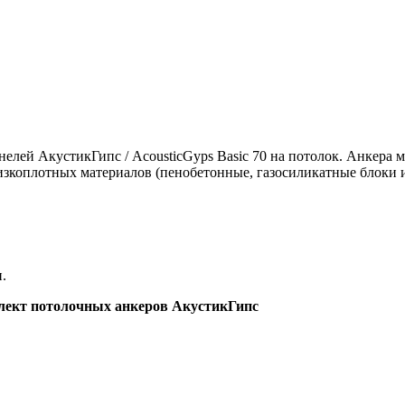
елей АкустикГипс / AcousticGyps Basic 70 на потолок. Анкера 
изкоплотных материалов (пенобетонные, газосиликатные блоки и
.
лект потолочных анкеров АкустикГипс