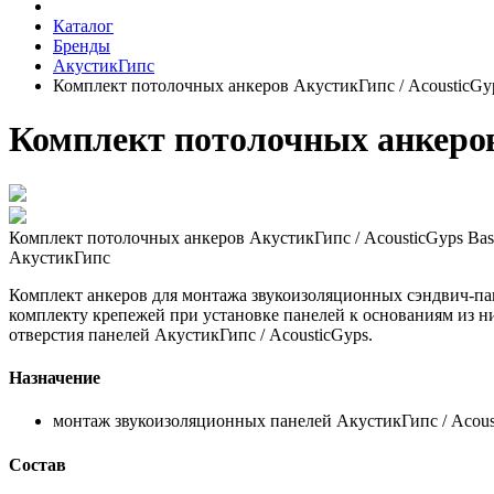
Каталог
Бренды
АкустикГипс
Комплект потолочных анкеров АкустикГипс / AcousticGyps
Комплект потолочных анкеров 
Комплект потолочных анкеров АкустикГипс / AcousticGyps Basic
АкустикГипс
Комплект анкеров для монтажа звукоизоляционных сэндвич-пан
комплекту крепежей при установке панелей к основаниям из н
отверстия панелей АкустикГипс / AcousticGyps.
Назначение
монтаж звукоизоляционных панелей АкустикГипс / Acoust
Состав