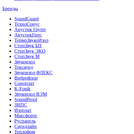
Бренды
SoundGuard
ТехноСонус
Акустик Групп
АкустикГипс
ТермоЗвукоИзол
СтопЗвук БП
СтопЗвук ЭКО
СтопЗвук М
Звукоизол
Тексаунд
Звукоизол ФЛЕКС
Виброфлор
Соноплат
K-Fonik
Звукоизол ВЭМ
SoundProof
ЗИПС
Изоплат
Максфорте
Руспанель
Саундлайн
Теплофом