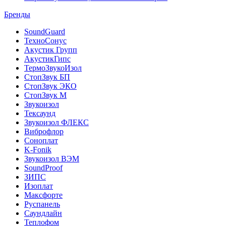
Бренды
SoundGuard
ТехноСонус
Акустик Групп
АкустикГипс
ТермоЗвукоИзол
СтопЗвук БП
СтопЗвук ЭКО
СтопЗвук М
Звукоизол
Тексаунд
Звукоизол ФЛЕКС
Виброфлор
Соноплат
K-Fonik
Звукоизол ВЭМ
SoundProof
ЗИПС
Изоплат
Максфорте
Руспанель
Саундлайн
Теплофом