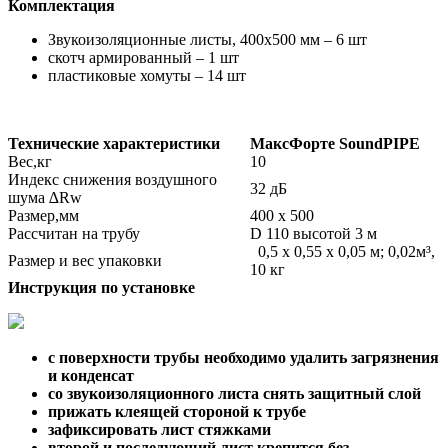
Комплектация
Звукоизоляционные листы, 400х500 мм – 6 шт
скотч армированный – 1 шт
пластиковые хомуты – 14 шт
Технические характеристики
МаксФорте SoundPIPE
Вес,кг
10
Индекс снижения воздушного
32 дБ
шума ∆Rw
Размер,мм
400 х 500
Рассчитан на трубу
D 110 высотой 3 м
0,5 х 0,55 х 0,05 м; 0,02м³,
Размер и вес упаковки
10 кг
Инструкция по установке
с поверхности трубы необходимо удалить загрязнения
и конденсат
со звукоизоляционного листа снять защитный слой
прижать клеящей стороной к трубе
зафиксировать лист стяжками
второй и последующий лист крепится без