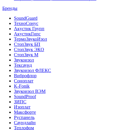
Бренды
SoundGuard
ТехноСонус
Акустик Групп
АкустикГипс
ТермоЗвукоИзол
СтопЗвук БП
СтопЗвук ЭКО
СтопЗвук М
Звукоизол
Тексаунд
Звукоизол ФЛЕКС
Виброфлор
Соноплат
K-Fonik
Звукоизол ВЭМ
SoundProof
ЗИПС
Изоплат
Максфорте
Руспанель
Саундлайн
Теплофом