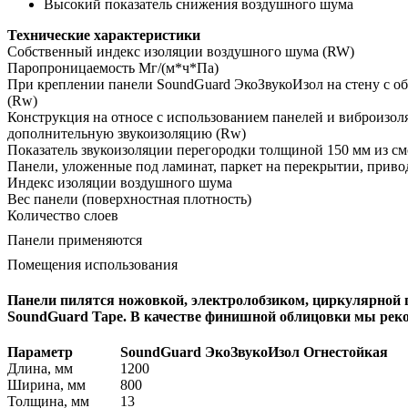
Высокий показатель снижения воздушного шума
Технические характеристики
Собственный индекс изоляции воздушного шума (RW)
Паропроницаемость Мг/(м*ч*Па)
При креплении панели SoundGuard ЭкоЗвукоИзол на стену с обл
(Rw)
Конструкция на относе с использованием панелей и виброизо
дополнительную звукоизоляцию (Rw)
Показатель звукоизоляции перегородки толщиной 150 мм из с
Панели, уложенные под ламинат, паркет на перекрытии, прив
Индекс изоляции воздушного шума
Вес панели (поверхностная плотность)
Количество слоев
Панели применяются
Помещения использования
Панели пилятся ножовкой, электролобзиком, циркулярной
SoundGuard Tape. В качестве финишной облицовки мы рек
Параметр
SoundGuard ЭкоЗвукоИзол Огнестойкая
Длина, мм
1200
Ширина, мм
800
Толщина, мм
13