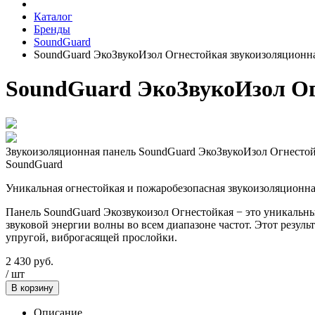
Каталог
Бренды
SoundGuard
SoundGuard ЭкоЗвукоИзол Огнестойкая звукоизоляционн
SoundGuard ЭкоЗвукоИзол Ог
Звукоизоляционная панель SoundGuard ЭкоЗвукоИзол Огнесто
SoundGuard
Уникальная огнестойкая и пожаробезопасная звукоизоляционна
Панель SoundGuard Экозвукоизол Огнестойкая − это уникаль
звуковой энергии волны во всем диапазоне частот. Этот резул
упругой, виброгасящей прослойки.
2 430
руб.
/
шт
В корзину
Описание