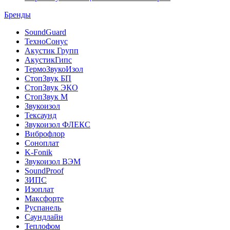
Бренды
SoundGuard
ТехноСонус
Акустик Групп
АкустикГипс
ТермоЗвукоИзол
СтопЗвук БП
СтопЗвук ЭКО
СтопЗвук М
Звукоизол
Тексаунд
Звукоизол ФЛЕКС
Виброфлор
Соноплат
K-Fonik
Звукоизол ВЭМ
SoundProof
ЗИПС
Изоплат
Максфорте
Руспанель
Саундлайн
Теплофом