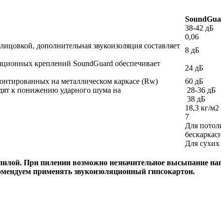
SoundGua
38-42 дБ
0,06
ицовкой, дополнительная звукоизоляция составляет
8 дБ
ляционных креплений SoundGuard обеспечивает
24 дБ
монтированных на металлическом каркасе (Rw)
60 дБ
одят к понижению ударного шума на
28-36 дБ
38 дБ
18,3 кг/м2
7
Для потолк
бескаркас
Для сухих
 пилой. При пилении возможно незначительное высыпание н
омендуем применять звукоизоляционный гипсокартон.