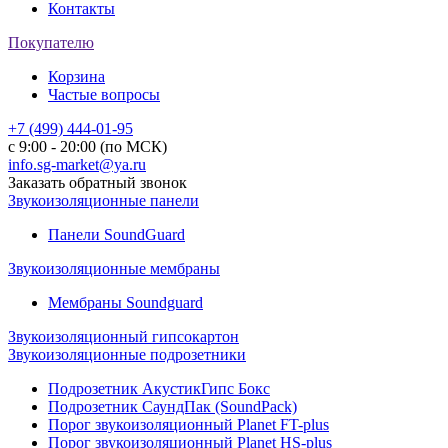
Контакты
Покупателю
Корзина
Частые вопросы
+7 (499) 444-01-95
с 9:00 - 20:00 (по МСК)
info.sg-market@ya.ru
Заказать обратный звонок
Звукоизоляционные панели
Панели SoundGuard
Звукоизоляционные мембраны
Мембраны Soundguard
Звукоизоляционный гипсокартон
Звукоизоляционные подрозетники
Подрозетник АкустикГипс Бокс
Подрозетник СаундПак (SoundPack)
Порог звукоизоляционный Planet FT-plus
Порог звукоизоляционный Planet HS-plus