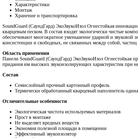
Характеристики
Монтаж
Хранение и транспортировка
SoundGuard (СаундГард) ЭкоЗвукоИзол Огнестойкая инновацио
кварцевым песком. В состав входят экологически чистые комп
обеспечивают многократное уменьшение ударной и звуковой эне
консистенции и свободных, не связанных между собой, частиц
Область применения
Панели SoundGuard (СаундГард) ЭкоЗвукоИзол Огнестойкая пр
придания им высоких звукоизолирующих характеристик при н
Состав
Семислойный прочный картонный профиль
Термически обработанный кварцевый наполнитель одина
Отличительные особенности
Экологическая чистота используемых материалов
Прост в монтаже
Не выделяет вредных веществ
Экономия полезной площади в помещении
Эффективный звукоизолятор