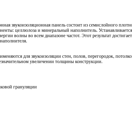
нная звукоизоляционная панель состоит из семислойного плотн
оненты: целлюлоза и минеральный наполнитель. Устанавливается
ргии волны во всем диапазоне частот. Этот результат достигает
 наполнителя.
именяются для звукоизоляции стен, полов, перегородок, потол
езначительном увеличении толщины конструкции.
ковой грануляции