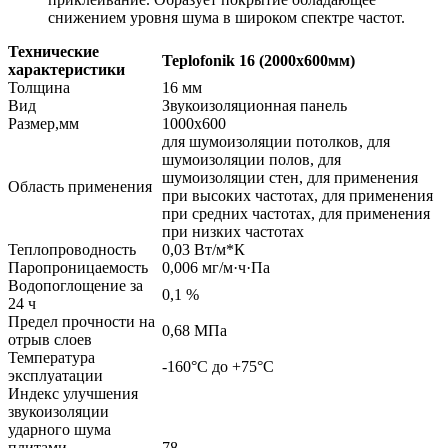
снижением уровня шума в широком спектре частот.
Технические
Teplofonik 16 (2000х600мм)
характеристики
Толщина
16 мм
Вид
Звукоизоляционная панель
Размер,мм
1000х600
для шумоизоляции потолков, для
шумоизоляции полов, для
шумоизоляции стен, для применения
Область применения
при высоких частотах, для применения
при средних частотах, для применения
при низких частотах
Теплопроводность
0,03 Вт/м*К
Паропроницаемость
0,006 мг/м·ч·Па
Водопоглощение за
0,1 %
24 ч
Предел прочности на
0,68 МПа
отрыв слоев
Температура
-160°С до +75°С
эксплуатации
Индекс улучшения
звукоизоляции
ударного шума
плитами,
78