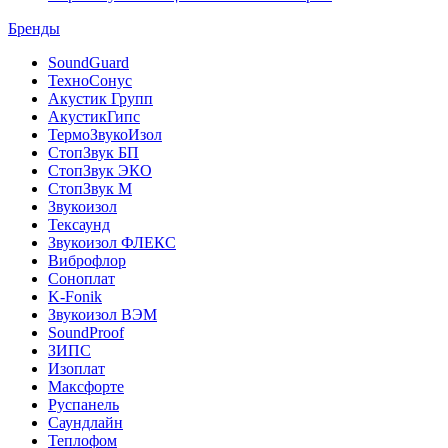
Бренды
SoundGuard
ТехноСонус
Акустик Групп
АкустикГипс
ТермоЗвукоИзол
СтопЗвук БП
СтопЗвук ЭКО
СтопЗвук М
Звукоизол
Тексаунд
Звукоизол ФЛЕКС
Виброфлор
Соноплат
K-Fonik
Звукоизол ВЭМ
SoundProof
ЗИПС
Изоплат
Максфорте
Руспанель
Саундлайн
Теплофом