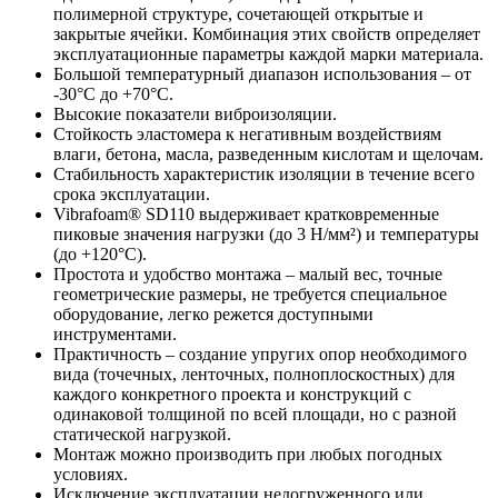
полимерной структуре, сочетающей открытые и
закрытые ячейки. Комбинация этих свойств определяет
эксплуатационные параметры каждой марки материала.
Большой температурный диапазон использования – от
-30°C до +70°C.
Высокие показатели виброизоляции.
Стойкость эластомера к негативным воздействиям
влаги, бетона, масла, разведенным кислотам и щелочам.
Стабильность характеристик изоляции в течение всего
срока эксплуатации.
Vibrafoam® SD110 выдерживает кратковременные
пиковые значения нагрузки (до 3 H/мм²) и температуры
(до +120°C).
Простота и удобство монтажа – малый вес, точные
геометрические размеры, не требуется специальное
оборудование, легко режется доступными
инструментами.
Практичность – создание упругих опор необходимого
вида (точечных, ленточных, полноплоскостных) для
каждого конкретного проекта и конструкций с
одинаковой толщиной по всей площади, но с разной
статической нагрузкой.
Монтаж можно производить при любых погодных
условиях.
Исключение эксплуатации недогруженного или