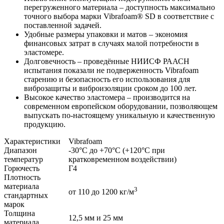
перегруженного материала – доступность максимально
точного выбора марки Vibrafoam® SD в соответствие с
поставленной задачей.
Удобные размеры упаковки и матов – экономия
финансовых затрат в случаях малой потребности в
эластомере.
Долговечность – проведённые НИИСФ РААСН
испытания показали не подверженность Vibrafoam
старению и безопасность его использования для
виброзащиты и виброизоляции сроком до 100 лет.
Высокое качество эластомера – производится на
современном европейском оборудовании, позволяющем
выпускать по-настоящему уникальную и качественную
продукцию.
Характеристики
Vibrafoam
Диапазон
-30°С до +70°С (+120°С при
температур
кратковременном воздействии)
Горючесть
Г4
Плотность
материала
3
от 110 до 1200 кг/м
стандартных
марок
Толщина
12,5 мм и 25 мм
материала