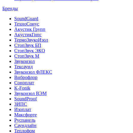
Бренды
SoundGuard
ТехноСонус
Акустик Групп
АкустикГипс
ТермоЗвукоИзол
СтопЗвук БП
СтопЗвук ЭКО
СтопЗвук М
Звукоизол
Тексаунд
Звукоизол ФЛЕКС
Виброфлор
Соноплат
K-Fonik
Звукоизол ВЭМ
SoundProof
ЗИПС
Изоплат
Максфорте
Руспанель
Саундлайн
Теплофом