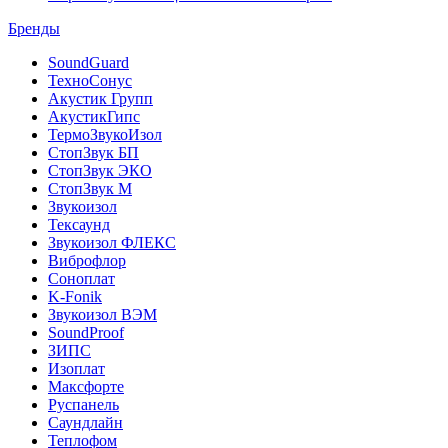
Бренды
SoundGuard
ТехноСонус
Акустик Групп
АкустикГипс
ТермоЗвукоИзол
СтопЗвук БП
СтопЗвук ЭКО
СтопЗвук М
Звукоизол
Тексаунд
Звукоизол ФЛЕКС
Виброфлор
Соноплат
K-Fonik
Звукоизол ВЭМ
SoundProof
ЗИПС
Изоплат
Максфорте
Руспанель
Саундлайн
Теплофом