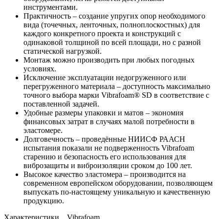
инструментами.
Практичность – создание упругих опор необходимого
вида (точечных, ленточных, полноплоскостных) для
каждого конкретного проекта и конструкций с
одинаковой толщиной по всей площади, но с разной
статической нагрузкой.
Монтаж можно производить при любых погодных
условиях.
Исключение эксплуатации недогруженного или
перегруженного материала – доступность максимально
точного выбора марки Vibrafoam® SD в соответствие с
поставленной задачей.
Удобные размеры упаковки и матов – экономия
финансовых затрат в случаях малой потребности в
эластомере.
Долговечность – проведённые НИИСФ РААСН
испытания показали не подверженность Vibrafoam
старению и безопасность его использования для
виброзащиты и виброизоляции сроком до 100 лет.
Высокое качество эластомера – производится на
современном европейском оборудовании, позволяющем
выпускать по-настоящему уникальную и качественную
продукцию.
Характеристики
Vibrafoam