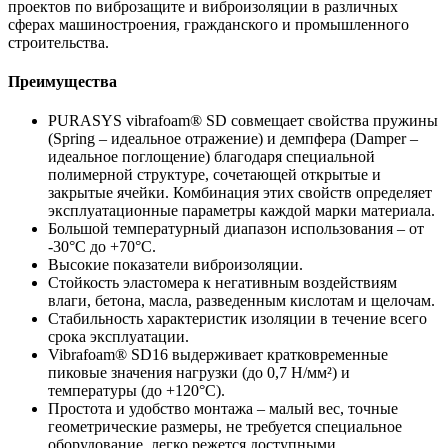
проектов по виброзащите и виброизоляции в различных
сферах машиностроения, гражданского и промышленного
строительства.
Преимущества
PURASYS vibrafoam® SD совмещает свойства пружины
(Spring – идеальное отражение) и демпфера (Damper –
идеальное поглощение) благодаря специальной
полимерной структуре, сочетающей открытые и
закрытые ячейки. Комбинация этих свойств определяет
эксплуатационные параметры каждой марки материала.
Большой температурный диапазон использования – от
-30°C до +70°C.
Высокие показатели виброизоляции.
Стойкость эластомера к негативным воздействиям
влаги, бетона, масла, разведенным кислотам и щелочам.
Стабильность характеристик изоляции в течение всего
срока эксплуатации.
Vibrafoam® SD16 выдерживает кратковременные
пиковые значения нагрузки (до 0,7 H/мм²) и
температуры (до +120°C).
Простота и удобство монтажа – малый вес, точные
геометрические размеры, не требуется специальное
оборудование, легко режется доступными